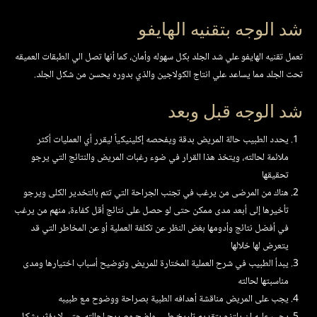
شد الوجه بتقنيه الهايفو
تعمل تقنيه الهايفو علي شد الجلد بكل سهوله وأمان، كما أنها تصل الي الطبقات العميقه
تحت الجلد مما يساعد علي انتاج الكولاجين والذي بدوره يحسن من شكل الجلد.
شد الوجه قبل وبعد
يحدد الطبيب حالة المريض بدقة ويفحصه إكلينيكياً ليقرر أي العمليات أكثر
ملائمة لحالته، ويتخذ هذا القرار في ضوء رغبات المريض والنتائج التي يرجو
تحقيقها
هناك من المرضى من يرغب في تجنب الجراحة التي تتم بالتخدير الكلى ويرجو
تأخيرها إلى أبعد مدى ممكن حتى لو حصل على نتائج أقل كفاءة، منهم من يرغب
في أفضل نتائج وأدومها بغض النظر عن تكلفة العملية أو عن المخاطر التي قد
يتعرض لها خلالها
يبدأ الطبيب في شرح العملية المختارة للمريض وتوضيح أسباب اختيارها ومدى
مناسبتها لحالته
يجب على المريض مناقشة أهدافه الطبية بصراحة ووضوح مع طبيبه
يجب عليه ان يلتزم بتقديم تاريخ طبي واضح وصريح لحالته حتى لا يؤثر بشكل