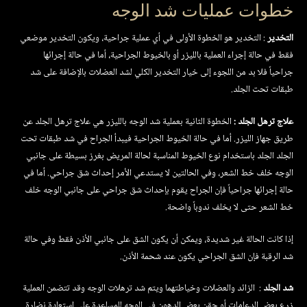
خطوات عمليات شد الوجه
التخدير
: التخدير هو الخطوة الأولى في أي عملية جراحية، ويكون التخدير موضعي
فقط في حالة إجراء العملية بالليزر أو بالخيوط الجراحية، أما في حالة إجرائها
جراحياً فلا بد من اللجوء إلى خيار التخدير الكلي لشد العضلات بالإضافة على شد
طبقات تحت الجلد.
علاج ترهل الجلد :
الخطوة الثانية بعملية شد الوجه بالليزر هي علاج ترهل الجلد عن
طريق جهاز الليزر. أما في حالة الخيوط الجراحية فيبدأ الجراح في شد طبقات تحت
الجلد الجلد باستخدام نوع الخيوط المناسبة لحالة المريض بغرز بسيطة على جانبي
الوجه خلف خط الشعر، وفي الحالتين لا يستدعي الأمر إحداث شق جراحي. أما في
حالة إجرائها جراحياً فإن الجراح يقوم بإحداث شق جراحي على جانبي الوجه خلف
خط الشعر حتى لا يخلف ندوباً واضحة.
إذا كانت الحالة غير شديدة، ويمكن أن يكون الشق على جانبي الأذن فقط وفي حالة
شد الرقبة فإن الشق الجراحي يكون عند شحمة الأذن.
شد الجلد
: الزائد والعضلات وخياطتهما ويتم شد ترهلات الوجه وقد تتضمن العملية
زرع بعض الدعامات أو حقن بعض الدهون في الوجه للمساعدة على استعادة نضارة